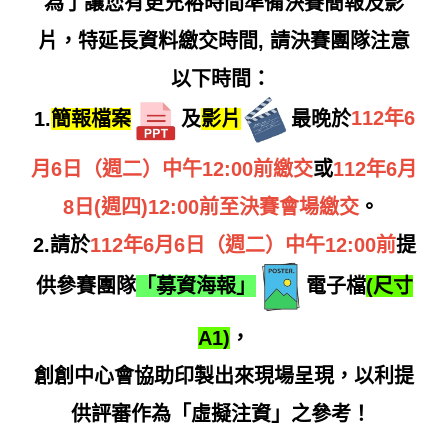
為了讓您有更充裕時間準備決賽簡報及影
片，特延長資料繳交時間, 請決賽團隊注意
以下時間：
1.
簡報檔案
及
影片
最晚於
112年6
月6日（週二）中午12:00前繳交
或
112年6月
8日(週四)12:00前至決賽會場繳交
。
2.請於
112年6月6日（週二）中午12:00前
提
供參賽團隊
「募資海報」
電子檔
(尺寸
A1)
，
創創中心會協助印製出來現場呈現，以利提
供評審作為「虛擬注資」之參考！