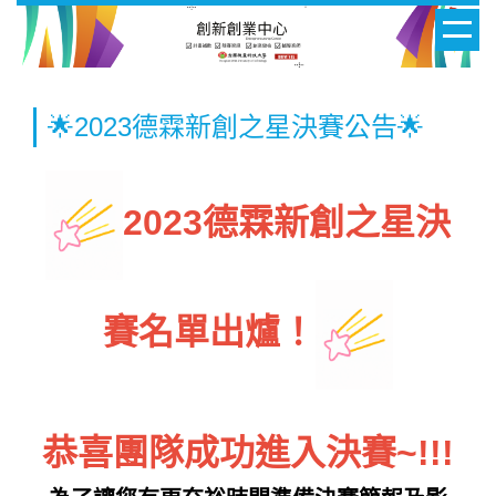
跳
到
主
要
🌟2023德霖新創之星決賽公告🌟
內
容
區
2023德霖新創之星決
賽名單出爐！
恭喜團隊成功進入決賽~!!!